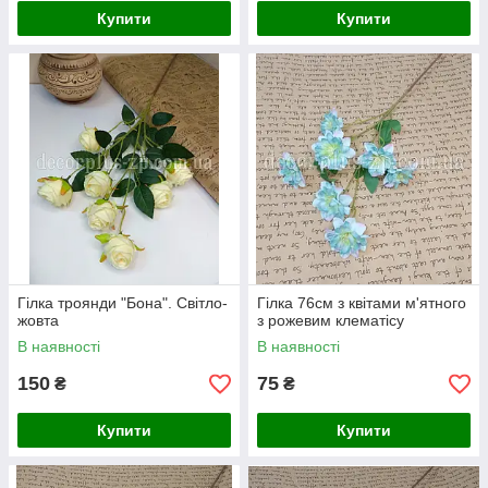
Купити
Купити
Гілка троянди "Бона". Світло-
Гілка 76см з квітами м'ятного
жовта
з рожевим клематісу
В наявності
В наявності
150
75
₴
₴
Купити
Купити