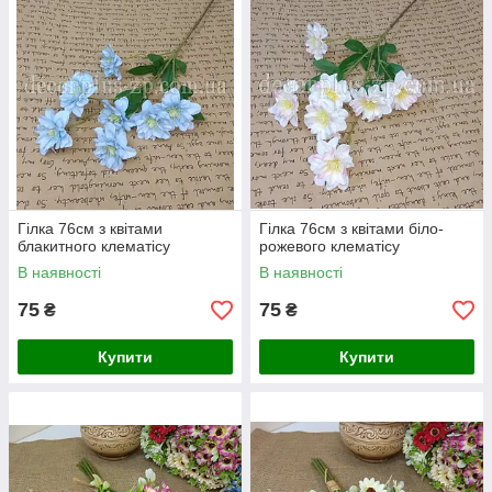
Гілка 76см з квітами
Гілка 76см з квітами біло-
блакитного клематісу
рожевого клематісу
В наявності
В наявності
75
75
₴
₴
Купити
Купити