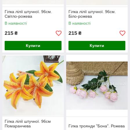
Гілка лілії штучної. 96см.
Гілка лілії штучної. 96см.
Світло-рожева
Біло-рожева
В наявності
В наявності
215
215
₴
₴
Купити
Купити
Гілка лілії штучної. 96см
Помаранчева
Гілка троянди "Бона". Рожева