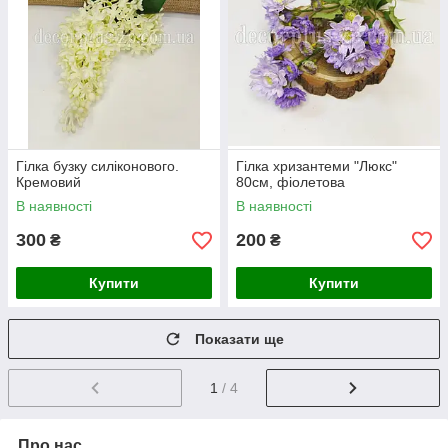
Гілка бузку силіконового.
Гілка хризантеми "Люкс"
Кремовий
80см, фіолетова
В наявності
В наявності
300
200
₴
₴
Купити
Купити
Показати ще
1
/ 4
Про нас