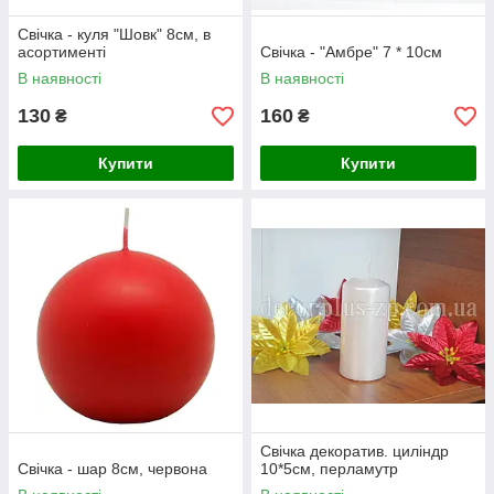
Свічка - куля "Шовк" 8см, в
асортименті
Свічка - "Амбре" 7 * 10см
В наявності
В наявності
130
160
₴
₴
Купити
Купити
Свічка декоратив. циліндр
Свічка - шар 8см, червона
10*5см, перламутр