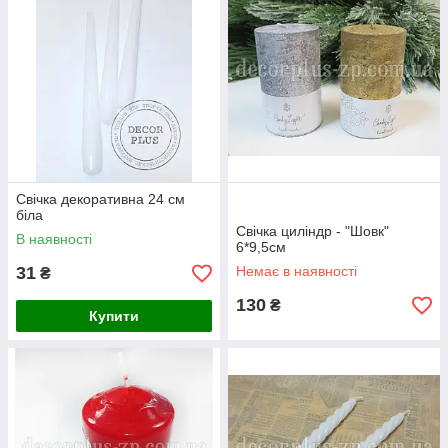
Свічка декоративна 24 см
біла
Свічка циліндр - "Шовк"
В наявності
6*9,5см
31
Немає в наявності
₴
130
₴
Купити