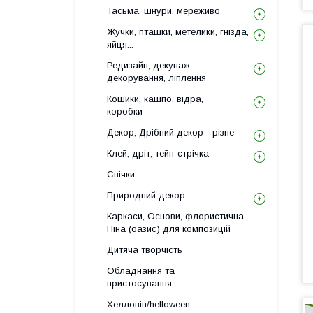
Тасьма, шнури, мереживо
Жучки, пташки, метелики, гнізда,
яйця...
Редизайн, декупаж,
декорування, ліплення
Кошики, кашпо, відра,
коробки
Декор, Дрібний декор - різне
Клей, дріт, тейп-стрічка
Свічки
Природний декор
Каркаси, Основи, флористична
Піна (оазис) для композицій
Дитяча творчість
Обладнання та
пристосування
Хелловін/helloween