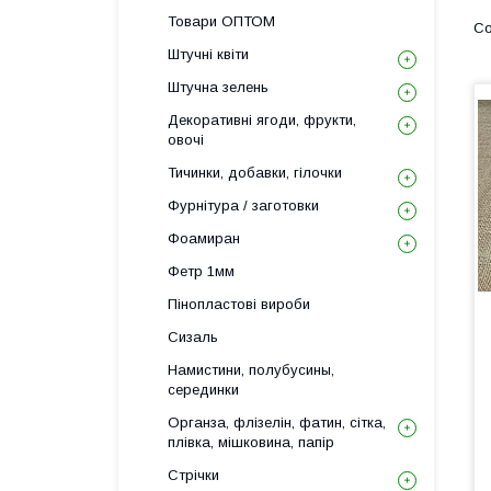
Товари ОПТОМ
Штучні квіти
Штучна зелень
Декоративні ягоди, фрукти,
овочі
Тичинки, добавки, гілочки
Фурнітура / заготовки
Фоамиран
Фетр 1мм
Пінопластові вироби
Сизаль
Намистини, полубусины,
серединки
Органза, флізелін, фатин, сітка,
плівка, мішковина, папір
Стрічки