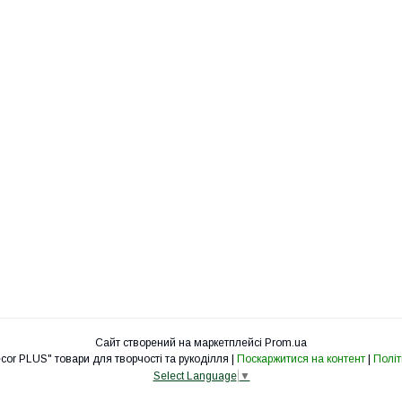
Сайт створений на маркетплейсі
Prom.ua
Інтернет магазин "Decor PLUS" товари для творчості та рукоділля |
Поскаржитися на контент
|
Політ
Select Language
▼