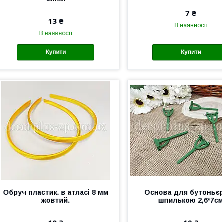
7 ₴
13 ₴
В наявності
В наявності
Купити
Купити
Обруч пластик. в атласі 8 мм
Основа для бутоньєр
жовтий.
шпилькою 2,6*7с