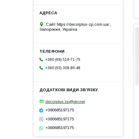
Сайт https://decorplus-zp.com.ua/.,
Запоріжжя, Україна
+380 (68) 519-71-75
+380 (93) 309-89-48
decorplus.zp@ukr.net
+380685197175
+380685197175
+380685197175