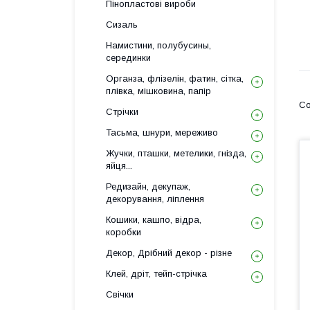
Пінопластові вироби
Сизаль
Намистини, полубусины,
серединки
Органза, флізелін, фатин, сітка,
плівка, мішковина, папір
Стрічки
Тасьма, шнури, мереживо
Жучки, пташки, метелики, гнізда,
яйця...
Редизайн, декупаж,
декорування, ліплення
Кошики, кашпо, відра,
коробки
Декор, Дрібний декор - різне
Клей, дріт, тейп-стрічка
Свічки