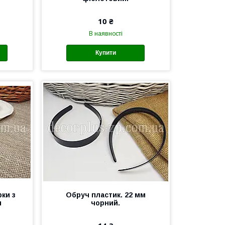
10 ₴
В наявності
Купити
ки з
Обруч пластик. 22 мм
м
чорний.