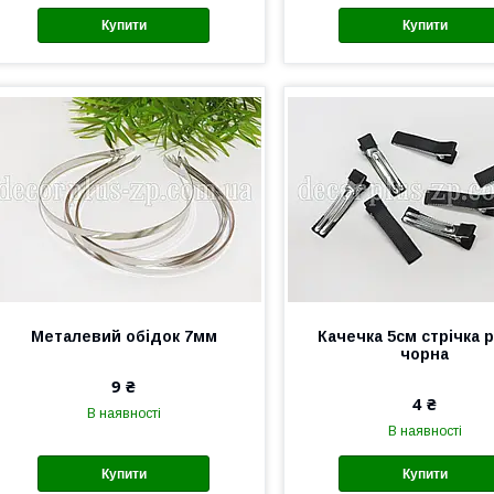
Купити
Купити
Металевий обідок 7мм
Качечка 5см стрічка р
чорна
9 ₴
4 ₴
В наявності
В наявності
Купити
Купити