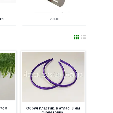
ССЯ
РІЗНЕ
*4см
Обруч пластик. в атласі 8 мм
фіолетовий.