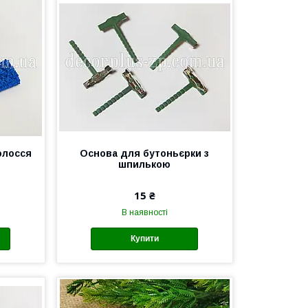
олосся
Основа для бутоньєрки з
шпилькою
15 ₴
В наявності
Купити