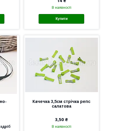
14 ₴
В наявності
Купити
но-
Качечка 3,5см стрічка репс
салатова
3,50 ₴
оздріб
В наявності