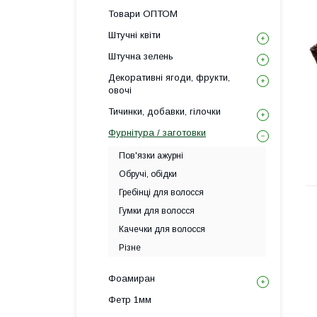
Товари ОПТОМ
Штучні квіти
Штучна зелень
Декоративні ягоди, фрукти,
овочі
Тичинки, добавки, гілочки
Фурнітура / заготовки
Пов'язки ажурні
Обручі, обідки
Гребінці для волосся
Гумки для волосся
Качечки для волосся
Різне
Фоамиран
Фетр 1мм