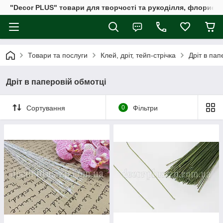
"Decor PLUS" товари для творчості та рукоділля, флористи
Товари та послуги
Клей, дріт, тейп-стрічка
Дріт в пап
Дріт в паперовій обмотці
Сортування
0
Фільтри