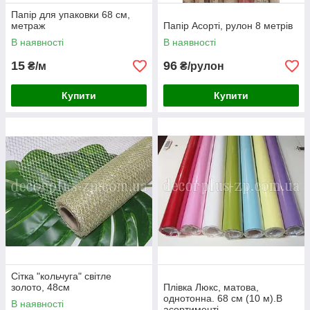
Папір для упаковки 68 см,
метраж
Папір Асорті, рулон 8 метрів
В наявності
В наявності
15
96
₴/м
₴/рулон
Купити
Купити
Сітка "кольчуга" світле
золото, 48см
Плівка Люкс, матова,
однотонна. 68 см (10 м).В
В наявності
асортименті