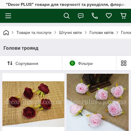
"Decor PLUS" товари для творчості та рукоділля, флористи
Товари та послуги
Штучні квіти
Голови квітів
Голо
Голови троянд
Сортування
0
Фільтри