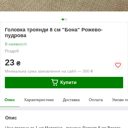
Головка троянди 8 см "Бона" Рожево-
пудрова
В наявності
Роздріб
23
₴
Мінімальна сума замовлення на сайті — 300 ₴
Купити
Опис
Характеристики
Доставка
Оплата
Умови п
Опис
Ціна вказана за 1 шт Матеріал - тканина Діаметр 8 см Висота