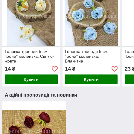
Головка троянди 5 см
Головка троянди 5 см
Голо
"Бона" маленька. Світло-
"Бона" маленька.
"Бон
жовта
Блакитна
14
14
23
₴
₴
Купити
Купити
Акційні пропозиції та новинки