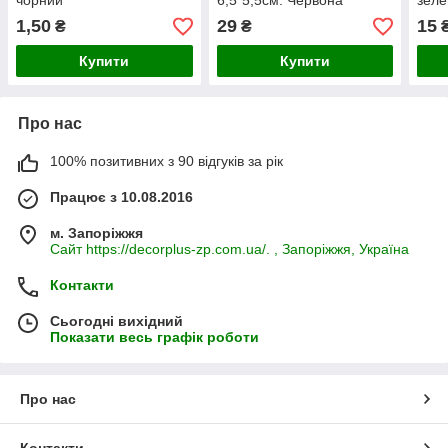
чорний
6,5*5,5см. Червона
зеле
1,50
29
15
₴
₴
Купити
Купити
Про нас
100% позитивних з 90 відгуків за рік
Працює з 10.08.2016
м. Запоріжжя
Сайт https://decorplus-zp.com.ua/. , Запоріжжя, Україна
Контакти
Сьогодні вихідний
Показати весь графік роботи
Про нас