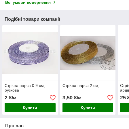
Всі умови повернення
Подібні товари компанії
Стрічка парча 0.9 см,
Стрічка парча 2 см,
Стрі
бузкова
ярді
2
3,50
25
₴/м
₴/м
₴
Купити
Купити
Про нас