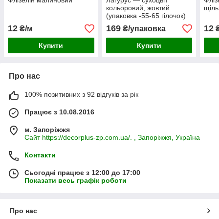
Флізелін малиновий
Лагурус — сухоцвіт
Фліз
кольоровий, жовтий
щіл
(упаковка -55-65 гілочок)
12
169
12
₴/м
₴/упаковка
₴
Купити
Купити
Про нас
100% позитивних з 92 відгуків за рік
Працює з 10.08.2016
м. Запоріжжя
Сайт https://decorplus-zp.com.ua/. , Запоріжжя, Україна
Контакти
Сьогодні працює з 12:00 до 17:00
Показати весь графік роботи
Про нас