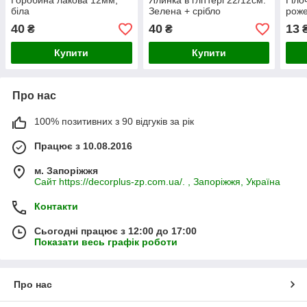
Горобина лакова 12мм,
Ялинка в гліттері 22/12см.
Гіло
біла
Зелена + срібло
роже
40
40
13
₴
₴
Купити
Купити
Про нас
100% позитивних з 90 відгуків за рік
Працює з 10.08.2016
м. Запоріжжя
Сайт https://decorplus-zp.com.ua/. , Запоріжжя, Україна
Контакти
Сьогодні працює з 12:00 до 17:00
Показати весь графік роботи
Про нас