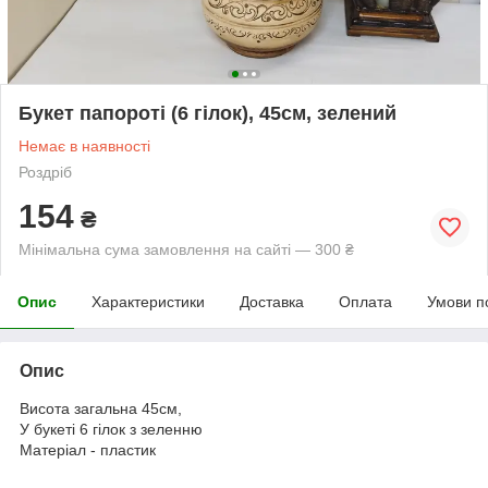
Букет папороті (6 гілок), 45см, зелений
Немає в наявності
Роздріб
154
₴
Мінімальна сума замовлення на сайті — 300 ₴
Опис
Характеристики
Доставка
Оплата
Умови п
Опис
Висота загальна 45см,
У букеті 6 гілок з зеленню
Матеріал - пластик