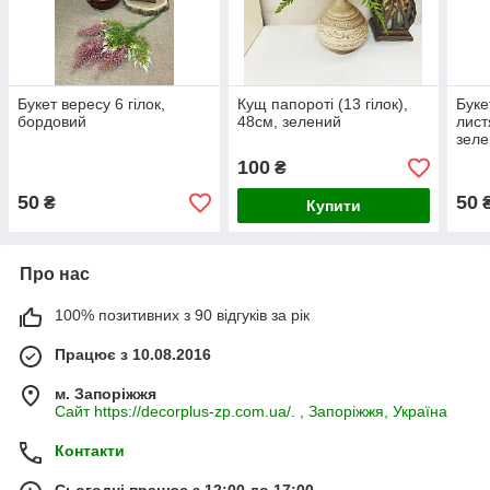
Букет вересу 6 гілок,
Кущ папороті (13 гілок),
Буке
бордовий
48см, зелений
лист
зел
100
₴
50
50
₴
Купити
Про нас
100% позитивних з 90 відгуків за рік
Працює з 10.08.2016
м. Запоріжжя
Сайт https://decorplus-zp.com.ua/. , Запоріжжя, Україна
Контакти