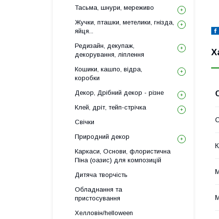
Тасьма, шнури, мереживо
Жучки, пташки, метелики, гнізда,
яйця...
Редизайн, декупаж,
Х
декорування, ліплення
Кошики, кашпо, відра,
коробки
Декор, Дрібний декор - різне
Клей, дріт, тейп-стрічка
Свічки
Природний декор
К
Каркаси, Основи, флористична
Піна (оазис) для композицій
М
Дитяча творчість
Обладнання та
М
пристосування
Хелловін/helloween