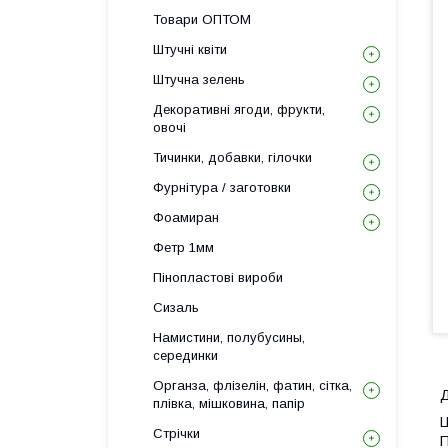
Товари ОПТОМ
Штучні квіти
Штучна зелень
Декоративні ягоди, фрукти,
овочі
Тичинки, добавки, гілочки
Фурнітура / заготовки
Фоамиран
Фетр 1мм
Пінопластові вироби
Сизаль
Намистини, полубусины,
серединки
Органза, флізелін, фатин, сітка,
Д
плівка, мішковина, папір
Ц
Стрічки
П