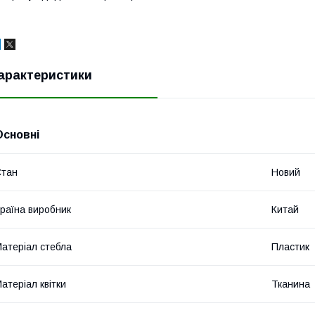
арактеристики
Основні
Стан
Новий
раїна виробник
Китай
атеріал стебла
Пластик
атеріал квітки
Тканина