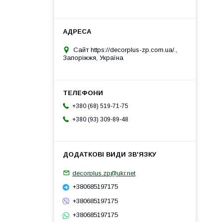
Сайт https://decorplus-zp.com.ua/.,
Запоріжжя, Україна
+380 (68) 519-71-75
+380 (93) 309-89-48
decorplus.zp@ukr.net
+380685197175
+380685197175
+380685197175