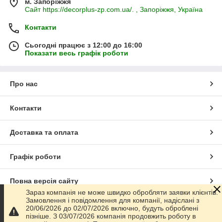
м. Запоріжжя
Сайт https://decorplus-zp.com.ua/. , Запоріжжя, Україна
Контакти
Сьогодні працює з 12:00 до 16:00
Показати весь графік роботи
Про нас
Контакти
Доставка та оплата
Графік роботи
Повна версія сайту
Зараз компанія не може швидко обробляти заявки клієнтів.
Замовлення і повідомлення для компанії, надіслані з
Сайт створено на маркетплейсі
Prom.ua
20/06/2026 до 02/07/2026 включно, будуть оброблені
пізніше. З 03/07/2026 компанія продовжить роботу в