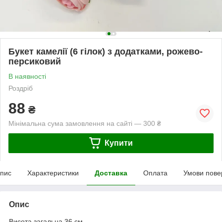
Букет камелії (6 гілок) з додатками, рожево-
персиковий
В наявності
Роздріб
88
₴
Мінімальна сума замовлення на сайті — 300 ₴
Купити
пис
Характеристики
Доставка
Оплата
Умови пове
Опис
Висота загальна 36 см