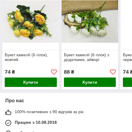
Букет камелії (6 гілок),
Букет камелії (6 гілок) з
Букет
жовтий
додатками, айворі
чер
74
88
74
₴
₴
Купити
Купити
Про нас
100% позитивних з 90 відгуків за рік
Працює з 10.08.2016