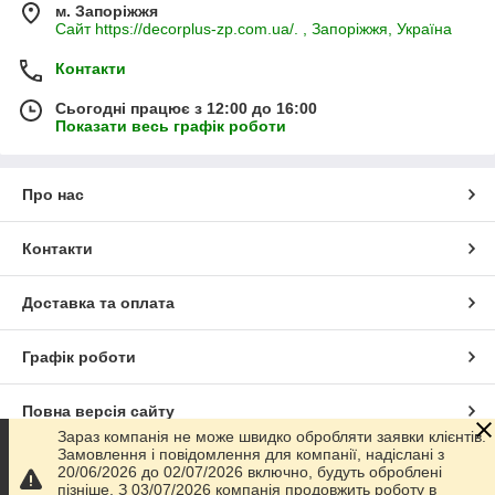
м. Запоріжжя
Сайт https://decorplus-zp.com.ua/. , Запоріжжя, Україна
Контакти
Сьогодні працює з 12:00 до 16:00
Показати весь графік роботи
Про нас
Контакти
Доставка та оплата
Графік роботи
Повна версія сайту
Зараз компанія не може швидко обробляти заявки клієнтів.
Замовлення і повідомлення для компанії, надіслані з
Сайт створено на маркетплейсі
Prom.ua
20/06/2026 до 02/07/2026 включно, будуть оброблені
пізніше. З 03/07/2026 компанія продовжить роботу в