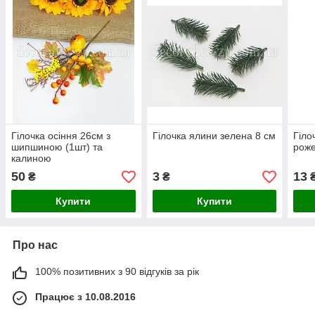
Гілочка осіння 26см з
Гілочка ялини зелена 8 см
Гіло
шипшиною (1шт) та
роже
калиною
50
3
13
₴
₴
Купити
Купити
Про нас
100% позитивних з 90 відгуків за рік
Працює з 10.08.2016