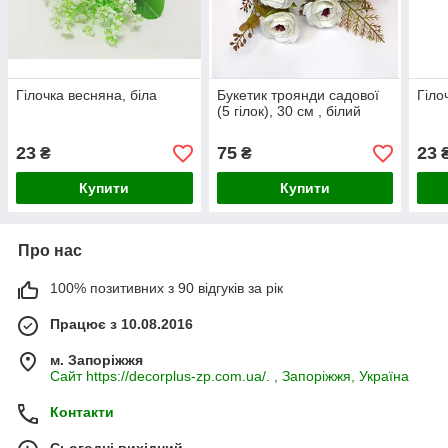
Гілочка весняна, біла
Букетик троянди садової
Гіло
(5 гілок), 30 см , білий
23
75
23
₴
₴
Купити
Купити
Про нас
100% позитивних з 90 відгуків за рік
Працює з 10.08.2016
м. Запоріжжя
Сайт https://decorplus-zp.com.ua/. , Запоріжжя, Україна
Контакти