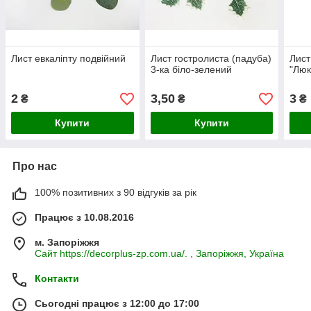
Лист евкаліпту подвійний
Лист гостролиста (падуба)
Лист
3-ка біло-зелений
"Люк
2
3,50
3
₴
₴
₴
Купити
Купити
Про нас
100% позитивних з 90 відгуків за рік
Працює з 10.08.2016
м. Запоріжжя
Сайт https://decorplus-zp.com.ua/. , Запоріжжя, Україна
Контакти
Сьогодні працює з 12:00 до 17:00