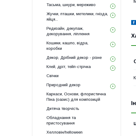
М
Тасьма, шнури, мереживо
Жучки, пташки, метелики, гнізда,
яйця...
Редизайн, декупаж,
декорування, ліплення
Х
Кошики, кашпо, відра,
коробки
Декор, Дрібний декор - різне
Клей, дріт, тейп-стрічка
Свічки
К
Природний декор
Каркаси, Основи, флористична
Піна (оазис) для композицій
І
Дитяча творчість
Обладнання та
пристосування
Ц
Хелловін/helloween