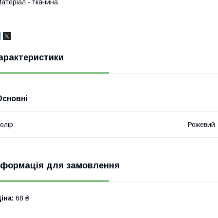
атеріал - тканина
арактеристики
Основні
олір
Рожевий
нформація для замовлення
іна:
68 ₴