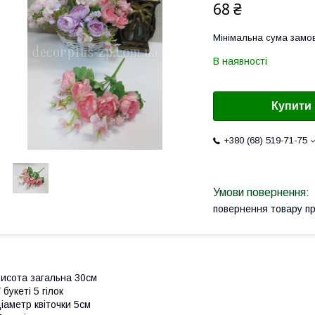
68 ₴
Мінімальна сума замов
В наявності
Купити
+380 (68) 519-71-75
повернення товару п
исота загальна 30см
 букеті 5 гілок
іаметр квіточки 5см