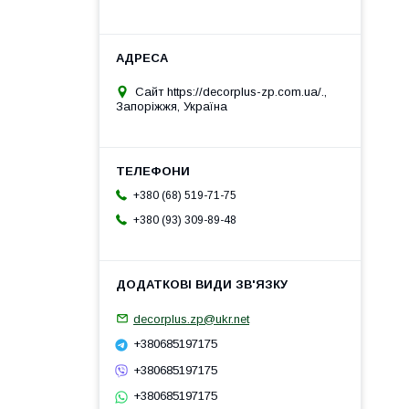
Сайт https://decorplus-zp.com.ua/.,
Запоріжжя, Україна
+380 (68) 519-71-75
+380 (93) 309-89-48
decorplus.zp@ukr.net
+380685197175
+380685197175
+380685197175