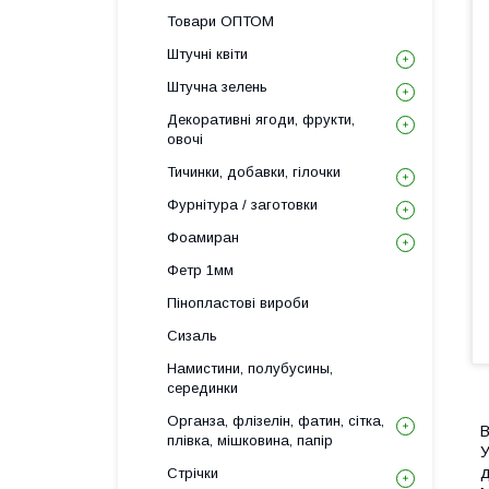
Товари ОПТОМ
Штучні квіти
Штучна зелень
Декоративні ягоди, фрукти,
овочі
Тичинки, добавки, гілочки
Фурнітура / заготовки
Фоамиран
Фетр 1мм
Пінопластові вироби
Сизаль
Намистини, полубусины,
серединки
Органза, флізелін, фатин, сітка,
В
плівка, мішковина, папір
У
д
Стрічки