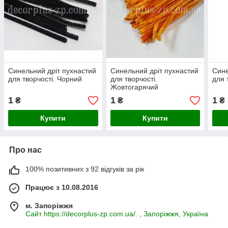
Синельний дріт пухнастий
Синельний дріт пухнастий
Сине
для творчості. Чорний
для творчості.
для 
Жовтогарячий
1
1
1
₴
₴
₴
Купити
Купити
Про нас
100% позитивних з 92 відгуків за рік
Працює з 10.08.2016
м. Запоріжжя
Сайт https://decorplus-zp.com.ua/. , Запоріжжя, Україна