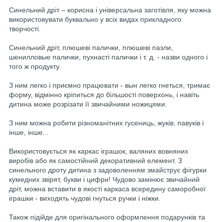
Синельний дріт – корисна і універсальна заготівля, яку можна
використовувати буквально у всіх видах прикладного
творчості.
Синельний дріт, плюшеві палички, плюшеві пазли,
шенилловые палички, пухнасті палички і т. д. - назви одного і
того ж продукту.
З ним легко і приємно працювати - вын легко гнеться, тримає
форму, відмінно кріпиться до більшості поверхонь, і навіть
дитина може розрізати її звичайними ножицями.
З ним можна робити різноманітних гусениць, жуків, павуків і
інше, інше...
Використовується як каркас іграшок, валяних вовняних
виробів або як самостійний декоративний елемент. З
синельного дроту дитина з задоволенням змайструє фігурки
кумедних звірят, букви і цифри! Чудово замінює звичайний
дріт, можна вставити в якості каркаса всередину саморобної
іграшки - виходять чудові гнуться ручки і ніжки.
Також підійде для оригінального оформлення подарунків та