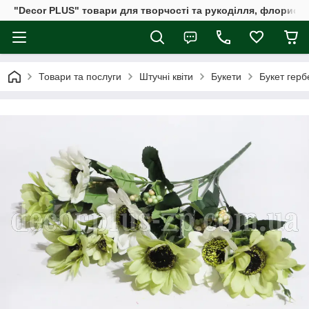
"Decor PLUS" товари для творчості та рукоділля, флористи
Товари та послуги
Штучні квіти
Букети
Букет гербе