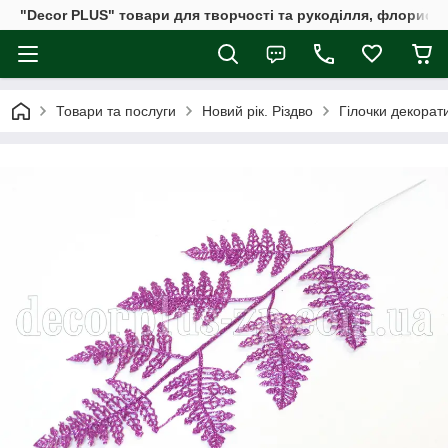
"Decor PLUS" товари для творчості та рукоділля, флористи
Товари та послуги
Новий рік. Різдво
Гілочки декорати