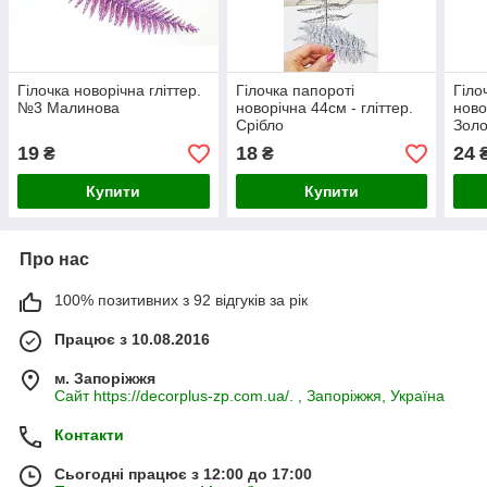
Гілочка новорічна гліттер.
Гілочка папороті
Гіло
№3 Малинова
новорічна 44см - гліттер.
ново
Срібло
Золо
19
18
24
₴
₴
Купити
Купити
Про нас
100% позитивних з 92 відгуків за рік
Працює з 10.08.2016
м. Запоріжжя
Сайт https://decorplus-zp.com.ua/. , Запоріжжя, Україна
Контакти
Сьогодні працює з 12:00 до 17:00