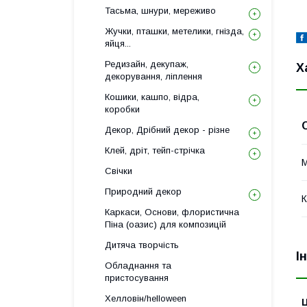
Тасьма, шнури, мереживо
Жучки, пташки, метелики, гнізда,
яйця...
Редизайн, декупаж,
Х
декорування, ліплення
Кошики, кашпо, відра,
коробки
Декор, Дрібний декор - різне
Клей, дріт, тейп-стрічка
М
Свічки
Природний декор
К
Каркаси, Основи, флористична
Піна (оазис) для композицій
Дитяча творчість
І
Обладнання та
пристосування
Хелловін/helloween
Ц