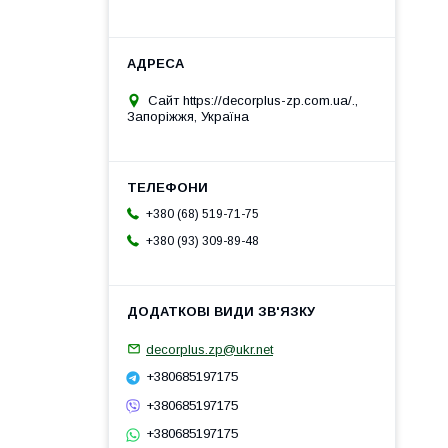
Сайт https://decorplus-zp.com.ua/.,
Запоріжжя, Україна
+380 (68) 519-71-75
+380 (93) 309-89-48
decorplus.zp@ukr.net
+380685197175
+380685197175
+380685197175