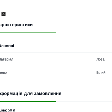
арактеристики
Основні
атеріал
Лоза
олір
Білий
нформація для замовлення
іна:
50 ₴