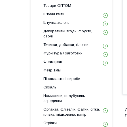
Товари ОПТОМ
Штучні квіти
Штучна зелень
Декоративні ягоди, фрукти,
овочі
Тичинки, добавки, гілочки
Фурнітура / заготовки
Фоамиран
Фетр 1мм
Пінопластові вироби
Сизаль
Намистини, полубусины,
серединки
Органза, флізелін, фатин, сітка,
Д
плівка, мішковина, папір
т
Стрічки