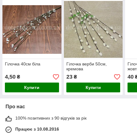
Гілочка 40см біла
Гілочка верби 50см,
Гіло
кремова
жовт
4,50
23
40
₴
₴
Купити
Купити
Про нас
100% позитивних з 90 відгуків за рік
Працює з 10.08.2016