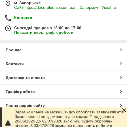
м. Запоріжжя
Сайт https://decorplus-zp.com.ua/. , Запоріжжя, Україна
Контакти
Сьогодні працює з 12:00 до 17:00
Показати весь графік роботи
Про нас
Контакти
Доставка та оплата
Графік роботи
Повна версія сайту
Зараз компанія не може швидко обробляти заявки клієнтів.
Замовлення і повідомлення для компанії, надіслані з
Сайт створено на маркетплейсі
Prom.ua
20/06/2026 до 02/07/2026 включно, будуть оброблені
пізніше. З 03/07/2026 компанія продовжить роботу в