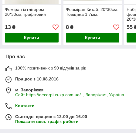
Фоміран із глітером
Фоаміран Китай. 20*30см.
Набі
20*30см, графітовий
Товщина 1.7мм.
фоам
20*3
13
8
55
₴
₴
₴
Купити
Купити
Про нас
100% позитивних з 90 відгуків за рік
Працює з 10.08.2016
м. Запоріжжя
Сайт https://decorplus-zp.com.ua/. , Запоріжжя, Україна
Контакти
Сьогодні працює з 12:00 до 16:00
Показати весь графік роботи